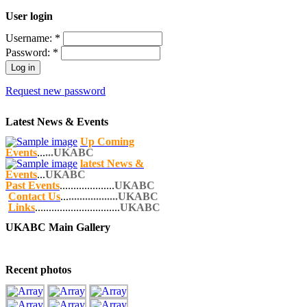
User login
Username:
*
Password:
*
Request new password
Latest News & Events
Up Coming
Events
...
...UKABC
latest News &
Events
...
UKABC
Past Events
....................
UKABC
Contact Us
...
..................UKABC
Links
...............................
UKABC
UKABC Main Gallery
Recent photos