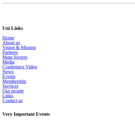
Uni Links
Home
About us
Vision & Mission
Partners
Main Sectors
Media
Conference Video
News
Events
Membership
Services
Our people
Links
Contact us
Very Important Events