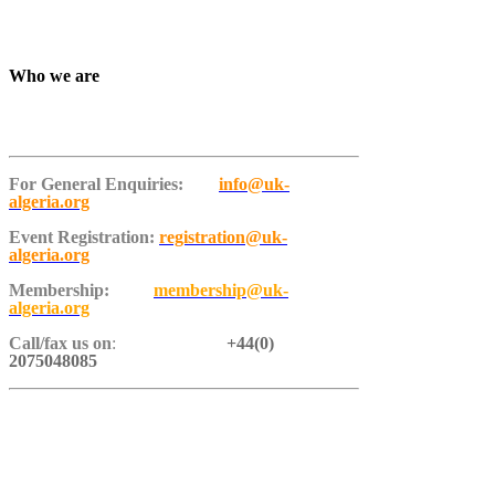
Who we are
For General Enquiries:
info@uk-
algeria.org
Event Registration:
registration@uk-
algeria.org
Membership:
membership@uk-
algeria.org
Call/fax us on
:
+44(0)
2075048085