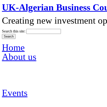
UK-Algerian Business Cou
Creating new investment op
Search this site:
Vision & Mission
Partners
Main Sectors
Home
Media
About us
Up Coming Events
Events
Past Events
UKABC Galleries