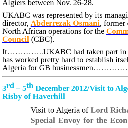
Algiers between
Nov. 26-28
.
UKABC was represented by its manag
director,
Abderrezak Osmani
, former
North African operations for the
Commo
Council
(CBC).
It…………..UKABC had taken part in …. 
has worked pretty hard to establish itse
Algeria for GB businessmen……
rd
th
3
– 5
December 2012/Visit to Alg
Risby of Haverhi
ll
Visit to Algeria of
Lord Richa
Special Envoy for the Econ