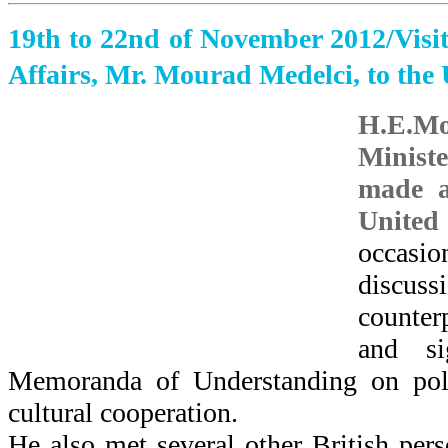
19th to 22nd of November 2012/Visit
Affairs, Mr. Mourad Medelci, to th
H.E.
Minist
made an
Unite
occasi
discus
counter
and s
Memoranda of Understanding on polit
cultural cooperation.
He also met several other British pers